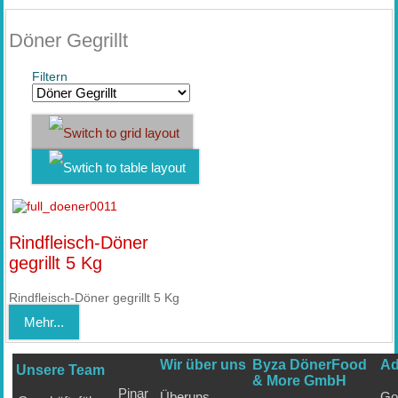
Döner Gegrillt
Filtern
Rindfleisch-Döner
gegrillt 5 Kg
Rindfleisch-Döner gegrillt 5 Kg
Mehr...
Wir über uns
Byza DönerFood
Ad
Unsere Team
& More GmbH
Pinar
Überuns
Go