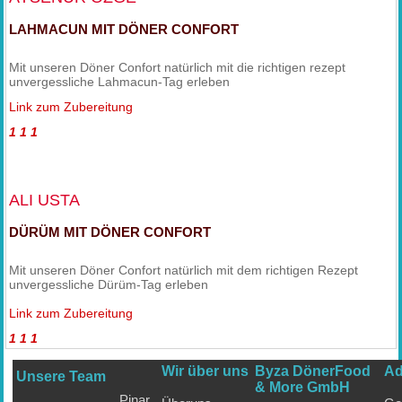
LAHMACUN MIT DÖNER CONFORT
Mit unseren Döner Confort natürlich mit die richtigen rezept
unvergessliche Lahmacun-Tag erleben
Link zum Zubereitung
1
1
1
ALI USTA
DÜRÜM MIT DÖNER CONFORT
Mit unseren Döner Confort natürlich mit dem richtigen Rezept
unvergessliche Dürüm-Tag erleben
Link zum Zubereitung
1
1
1
Wir über uns
Byza DönerFood
Ad
Unsere Team
& More GmbH
Pinar