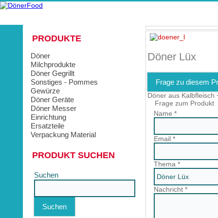
PRODUKTE
Döner Lüx
Döner
Milchprodukte
Döner Gegrillt
Sonstiges - Pommes
Frage zu diesem P
Gewürze
Döner aus Kalbfleisch 
Döner Geräte
Frage zum Produkt
Döner Messer
Name
*
Einrichtung
Ersatzteile
Verpackung Material
Email
*
PRODUKT SUCHEN
Thema
*
Suchen
Nachricht
*
Suchen