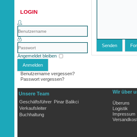
LOGIN
Benutzername
Passwort
Senden
For
Angemeldet bleiben
Anmelden
Benutzername vergessen?
Passwort vergessen?
Wir über 
Unsere Team
Geschäftsführer
Pinar Balikci
Überuns
Verkaufsleiter
Logistik
Impressum
Buchhaltung
Versandkos