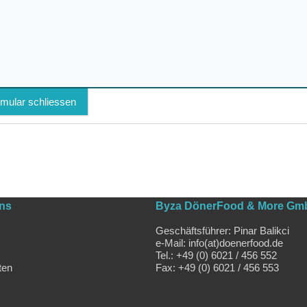
mular schliessen
uns
Byza DönerFood & More Gm
Geschäftsführer: Pinar Balikci
e-Mail: info(at)doenerfood.de
Tel.: +49 (0) 6021 / 456 552
ten
Fax: +49 (0) 6021 / 456 553