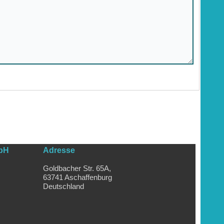
bH
Adresse
Goldbacher Str. 65A,
63741 Aschaffenburg
Deutschland