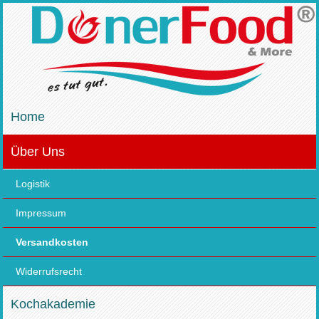
Home
Über Uns
Logistik
Impressum
Versandkosten
Widerrufsrecht
Kochakademie