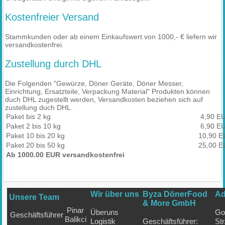
Kostenfreier Versand
Stammkunden oder ab einem Einkaufswert von 1000,- € liefern wir
versandkostenfrei.
Zustellung durch DHL
Die Folgenden "Gewürze, Döner Geräte, Döner Messer,
Einrichtung, Ersatzteile, Verpackung Material" Produkten können
duch DHL zugestellt werden, Versandkosten beziehen sich auf
zustellung duch DHL.
Paket bis 2 kg
4,90 E
Paket 2 bis 10 kg
6,90 E
Paket 10 bis 20 kg
10,90 
Paket 20 bis 50 kg
25,00 
Ab 1000.00 EUR versandkostenfrei
Wir über uns
Byza DönerFood
Ad
Unsere Team
& More GmbH
Pinar
Überuns
Go
Geschäftsführer
Balikci
Logistik
Geschäftsführer:
Str