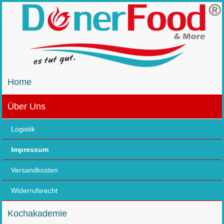
Home
Über Uns
Logistik
Impressum
Versandkosten
Widerrufsrecht
Kochakademie