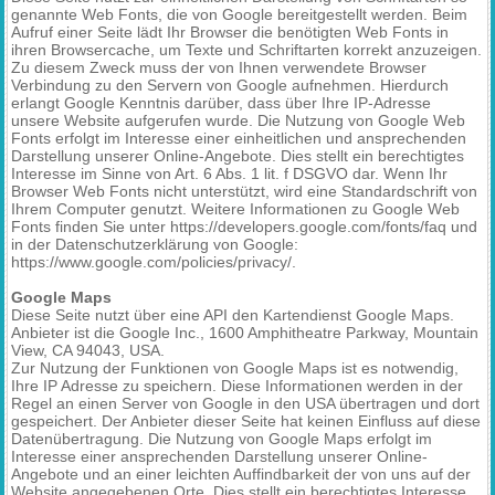
genannte Web Fonts, die von Google bereitgestellt werden. Beim
Aufruf einer Seite lädt Ihr Browser die benötigten Web Fonts in
ihren Browsercache, um Texte und Schriftarten korrekt anzuzeigen.
Zu diesem Zweck muss der von Ihnen verwendete Browser
Verbindung zu den Servern von Google aufnehmen. Hierdurch
erlangt Google Kenntnis darüber, dass über Ihre IP-Adresse
unsere Website aufgerufen wurde. Die Nutzung von Google Web
Fonts erfolgt im Interesse einer einheitlichen und ansprechenden
Darstellung unserer Online-Angebote. Dies stellt ein berechtigtes
Interesse im Sinne von Art. 6 Abs. 1 lit. f DSGVO dar. Wenn Ihr
Browser Web Fonts nicht unterstützt, wird eine Standardschrift von
Ihrem Computer genutzt. Weitere Informationen zu Google Web
Fonts finden Sie unter https://developers.google.com/fonts/faq und
in der Datenschutzerklärung von Google:
https://www.google.com/policies/privacy/.
Google Maps
Diese Seite nutzt über eine API den Kartendienst Google Maps.
Anbieter ist die Google Inc., 1600 Amphitheatre Parkway, Mountain
View, CA 94043, USA.
Zur Nutzung der Funktionen von Google Maps ist es notwendig,
Ihre IP Adresse zu speichern. Diese Informationen werden in der
Regel an einen Server von Google in den USA übertragen und dort
gespeichert. Der Anbieter dieser Seite hat keinen Einfluss auf diese
Datenübertragung. Die Nutzung von Google Maps erfolgt im
Interesse einer ansprechenden Darstellung unserer Online-
Angebote und an einer leichten Auffindbarkeit der von uns auf der
Website angegebenen Orte. Dies stellt ein berechtigtes Interesse