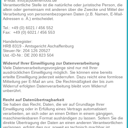
e-Mail: info(at)doenerfood.de
Verantwortliche Stelle ist die natürliche oder juristische Person, die
allein oder gemeinsam mit anderen über die Zwecke und Mittel der
Verarbeitung von personenbezogenen Daten (z.B. Namen, E-Mail-
Adressen o. Ä.) entscheidet.
Tel.: +49 (0) 6021 / 456 552
Fax: +49 (0) 6021 / 456 553
Handelsregister:
HRB 8319 - Amtsgericht Aschaffenburg
Steuer-Nr: 204 126 20527
Ust.-ID-Nr.: DE 200 823 504
Widerruf Ihrer Einwilligung zur Datenverarbeitung
Viele Datenverarbeitungsvorgänge sind nur mit Ihrer
ausdrücklichen Einwilligung möglich. Sie können eine bereits
erteilte Einwilligung jederzeit widerrufen. Dazu reicht eine formlose
Mitteilung per E-Mail an uns. Die Rechtmäßigkeit der bis zum
Widerruf erfolgten Datenverarbeitung bleibt vom Widerruf
unberührt.
Recht auf Datenübertragbarkeit
Sie haben das Recht, Daten, die wir auf Grundlage Ihrer
Einwilligung oder in Erfüllung eines Vertrags automatisiert
verarbeiten, an sich oder an einen Dritten in einem gängigen,
maschinenlesbaren Format aushändigen zu lassen. Sofern Sie die
direkte Übertragung der Daten an einen anderen Verantwortlichen
verlangen, erfolgt dies nur, soweit es technisch machbar ist.