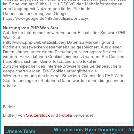
im Sinne von Art. 6 Abs. 1 lit. f DSGVO dar. Mehr Informationen
zum Umgang mit Nutzerdaten finden Sie in der
Datenschutzerklärung von Google:
https://www.google.de/intl/de/policies/privacy/.
Nutzung von PHP Web Stat
Auf diesen Internetseiten werden unter Einsatz der Software PHP
Web Stat
(http://www.php-web-statistik.de/) Daten zu Marketing- und
Optimierungszwecken gesammelt und gespeichert. Aus diesen
Daten können unter einem Pseudonym Nutzungsprofile erstellt
werden. Hierzu können Cookies eingesetzt werden. Bei Cookies
handelt es sich um kleine Textdateien, die lokal im
Zwischenspeicher des Internet-Browsers des Seitenbesuchers
gespeichert werden. Die Cookies ermöglichen die
Wiedererkennung des Internet-Browsers. Die mit den PHP Web
Stat-Technologien erhobenen Daten werden ohne die gesondert
erteilte
Bilder:
Bild(er) von
Shutterstock
und
Fotolia
verwendet
Wir über uns
Byza DönerFood
Ad
Unsere Team