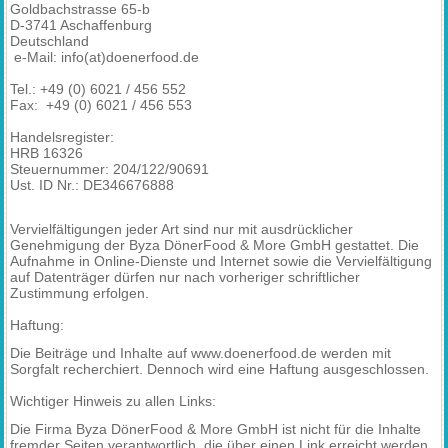
Goldbachstrasse 65-b
D-3741 Aschaffenburg
Deutschland
e-Mail: info(at)doenerfood.de
Tel.: +49 (0) 6021 / 456 552
Fax: +49 (0) 6021 / 456 553
Handelsregister:
HRB 16326
Steuernummer: 204/122/90691
Ust. ID Nr.: DE346676888
Vervielfältigungen jeder Art sind nur mit ausdrücklicher
Genehmigung der Byza DönerFood & More GmbH gestattet. Die
Aufnahme in Online-Dienste und Internet sowie die Vervielfältigung
auf Datenträger dürfen nur nach vorheriger schriftlicher
Zustimmung erfolgen.
Haftung:
Die Beiträge und Inhalte auf www.doenerfood.de werden mit
Sorgfalt recherchiert. Dennoch wird eine Haftung ausgeschlossen.
Wichtiger Hinweis zu allen Links:
Die Firma Byza DönerFood & More GmbH ist nicht für die Inhalte
fremder Seiten verantwortlich, die über einen Link erreicht werden.